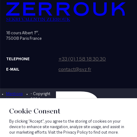
SEKRI VALENTIN ZERROUK
er
16 cours Albert 1
,
75008 Paris France
+33 (0) 1 58 18 30 30
TELEPHONE
contact@svz.fr
E-MAIL
Mentions
- Copyright
Designed by Bonhomme
légales
2024
Cookie Consent
By clicking “Accept”, you agree to the storing of cookies on your
device to enhance site navigation, analyze site usage, and assist in
our marketing efforts. Visit the Privacy Policy to find out more.