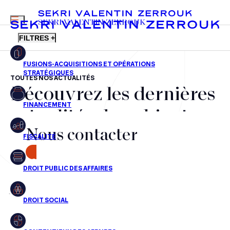
MENU
SEKRI VALENTIN ZERROUK
FILTRES +
TOUTES NOS ACTUALITÉS
Découvrez les dernières
FR
EN
Fusions-acquisitions et opérations stratégiques
actualités du cabinet,
Financement
Nous contacter
nos récompenses et nos
Fiscalité
transactions, jour après
CONTACT
Droit public des affaires
jour
Droit social
Contentieux des affaires
Aucun résultats pour cette recherche
Droit immobilier