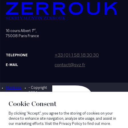
SEKRI VALENTIN ZERROUK
er
16 cours Albert 1
,
75008 Paris France
+33 (0) 1 58 18 30 30
TELEPHONE
contact@svz.fr
E-MAIL
Mentions
- Copyright
Designed by Bonhomme
légales
2024
Cookie Consent
By clicking “Accept”, you agree to the storing of cookies on your
device to enhance site navigation, analyze site usage, and assist in
our marketing efforts. Visit the Privacy Policy to find out more.