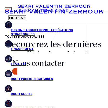
MENU
SEKRI VALENTIN ZERROUK
FILTRES +
TOUTES NOS ACTUALITÉS
Découvrez les dernières
FR
EN
Fusions-acquisitions et opérations stratégiques
actualités du cabinet,
Financement
Nous contacter
nos récompenses et nos
Fiscalité
transactions, jour après
CONTACT
Droit public des affaires
jour
Droit social
Contentieux des affaires
Aucun résultats pour cette recherche
Droit immobilier