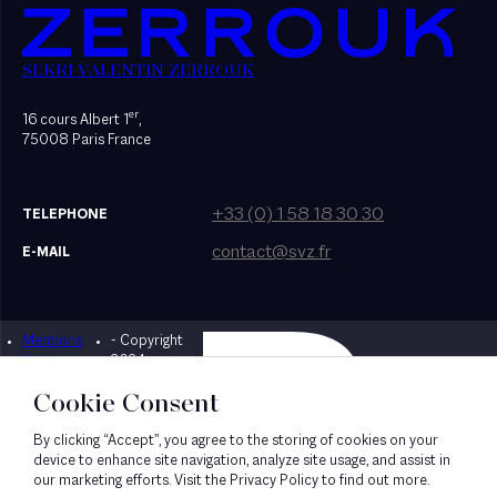
SEKRI VALENTIN ZERROUK
er
16 cours Albert 1
,
75008 Paris France
+33 (0) 1 58 18 30 30
TELEPHONE
contact@svz.fr
E-MAIL
Mentions
- Copyright
Designed by Bonhomme
légales
2024
Cookie Consent
By clicking “Accept”, you agree to the storing of cookies on your
device to enhance site navigation, analyze site usage, and assist in
our marketing efforts. Visit the Privacy Policy to find out more.