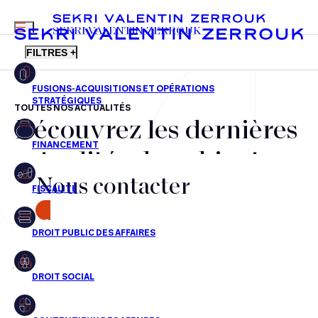
MENU
SEKRI VALENTIN ZERROUK
FILTRES +
TOUTES NOS ACTUALITÉS
Découvrez les dernières
FR
EN
Fusions-acquisitions et opérations stratégiques
actualités du cabinet,
Financement
Nous contacter
nos récompenses et nos
Fiscalité
transactions, jour après
CONTACT
Droit public des affaires
jour
Droit social
Contentieux des affaires
Aucun résultats pour cette recherche
Droit immobilier