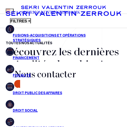
MENU
SEKRI VALENTIN ZERROUK
FILTRES +
TOUTES NOS ACTUALITÉS
Découvrez les dernières
FR
EN
Fusions-acquisitions et opérations stratégiques
actualités du cabinet,
Financement
Nous contacter
nos récompenses et nos
Fiscalité
transactions, jour après
CONTACT
Droit public des affaires
jour
Droit social
Contentieux des affaires
Aucun résultats pour cette recherche
Droit immobilier