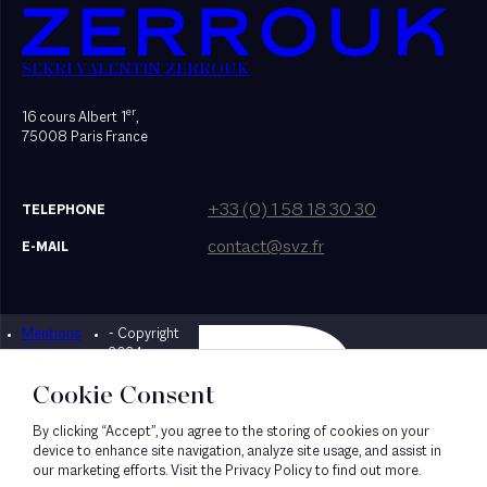
SEKRI VALENTIN ZERROUK
er
16 cours Albert 1
,
75008 Paris France
+33 (0) 1 58 18 30 30
TELEPHONE
contact@svz.fr
E-MAIL
Mentions
- Copyright
Designed by Bonhomme
légales
2024
Cookie Consent
By clicking “Accept”, you agree to the storing of cookies on your
device to enhance site navigation, analyze site usage, and assist in
our marketing efforts. Visit the Privacy Policy to find out more.