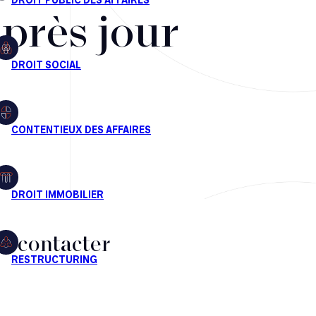
après jour
s contacter
CT