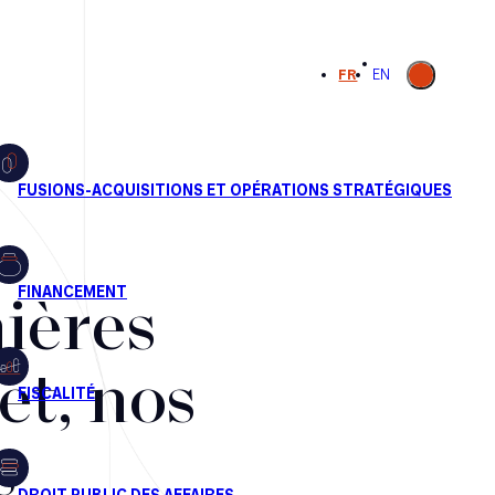
Ouvrir la
FR
EN
recherche
ières
et, nos
s