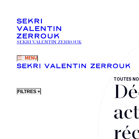
SEKRI VALENTIN ZERROUK
MENU
TOUTES NO
Dé
FILTRES +
act
ré
Fusions-acquisitions et opérations stratégiques