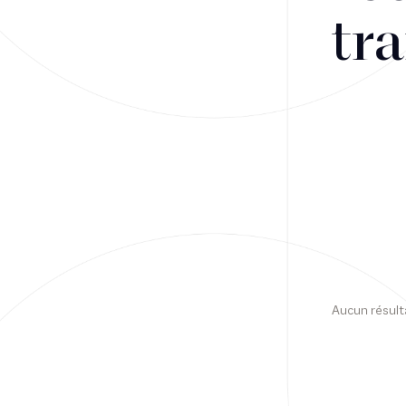
tra
Financement
Fiscalité
Droit public des affaires
Droit social
Contentieux des affaires
Droit immobilier
Restructuring
Aucun résult
Article
Cabinet
Presse