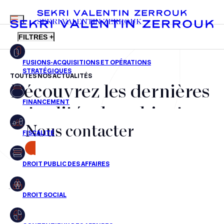
MENU
SEKRI VALENTIN ZERROUK
FILTRES +
TOUTES NOS ACTUALITÉS
Découvrez les dernières
FR
EN
Fusions-acquisitions et opérations stratégiques
actualités du cabinet,
Financement
Nous contacter
nos récompenses et nos
Fiscalité
transactions, jour après
CONTACT
Droit public des affaires
jour
Droit social
Contentieux des affaires
Aucun résultats pour cette recherche
Droit immobilier