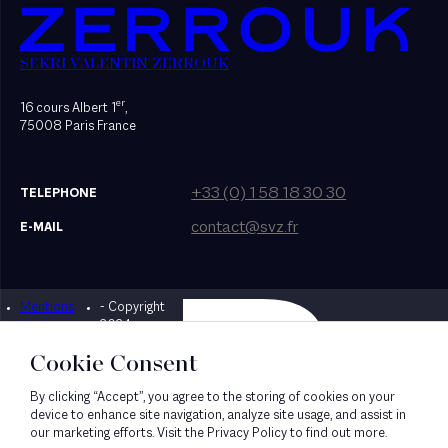
SEKRI VALENTIN ZERROUK
er
16 cours Albert 1
,
75008 Paris France
+33 (0) 1 58 18 30 30
TELEPHONE
contact@svz.fr
E-MAIL
Mentions
- Copyright
Designed by Bonhomme
légales
2024
Cookie Consent
By clicking “Accept”, you agree to the storing of cookies on your
device to enhance site navigation, analyze site usage, and assist in
our marketing efforts. Visit the Privacy Policy to find out more.