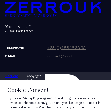
SEKRI VALENTIN ZERROUK
er
16 cours Albert 1
,
75008 Paris France
+33 (0) 1 58 18 30 30
TELEPHONE
contact@svz.fr
E-MAIL
Mentions
- Copyright
Designed by Bonhomme
légales
2024
Cookie Consent
By clicking “Accept”, you agree to the storing of cookies on your
device to enhance site navigation, analyze site usage, and assist in
our marketing efforts. Visit the Privacy Policy to find out more.