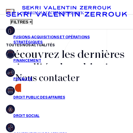
MENU
SEKRI VALENTIN ZERROUK
FILTRES +
TOUTES NOS ACTUALITÉS
Découvrez les dernières
FR
EN
Fusions-acquisitions et opérations stratégiques
actualités du cabinet,
Financement
Nous contacter
nos récompenses et nos
Fiscalité
transactions, jour après
CONTACT
Droit public des affaires
jour
Droit social
Contentieux des affaires
Aucun résultats pour cette recherche
Droit immobilier