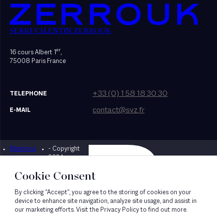
SEKRI VALENTIN ZERROUK
er
16 cours Albert 1
,
75008 Paris France
+33 (0) 1 58 18 30 30
TELEPHONE
contact@svz.fr
E-MAIL
Mentions
- Copyright
Designed by Bonhomme
légales
2024
Cookie Consent
By clicking “Accept”, you agree to the storing of cookies on your
device to enhance site navigation, analyze site usage, and assist in
our marketing efforts. Visit the Privacy Policy to find out more.