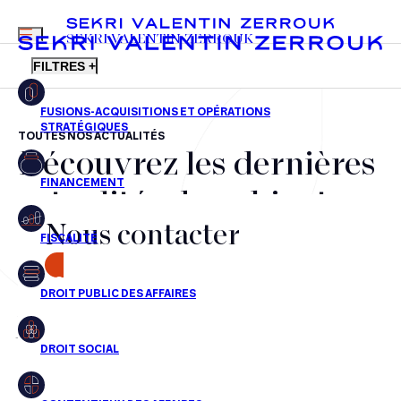
MENU
SEKRI VALENTIN ZERROUK
FILTRES +
TOUTES NOS ACTUALITÉS
Découvrez les dernières
FR
EN
Fusions-acquisitions et opérations stratégiques
actualités du cabinet,
Financement
Nous contacter
nos récompenses et nos
Fiscalité
transactions, jour après
CONTACT
Droit public des affaires
jour
Droit social
Contentieux des affaires
Aucun résultats pour cette recherche
Droit immobilier