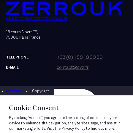
SEKRI VALENTIN ZERROUK
er
16 cours Albert 1
,
75008 Paris France
+33 (0) 1 58 18 30 30
TELEPHONE
contact@svz.fr
E-MAIL
Mentions
- Copyright
Designed by Bonhomme
légales
2024
Cookie Consent
By clicking “Accept”, you agree to the storing of cookies on your
device to enhance site navigation, analyze site usage, and assist in
our marketing efforts. Visit the Privacy Policy to find out more.