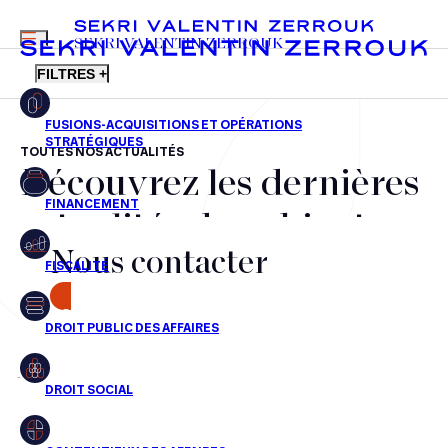
MENU
SEKRI VALENTIN ZERROUK
FILTRES +
TOUTES NOS ACTUALITÉS
Découvrez les dernières
FR
EN
Fusions-acquisitions et opérations stratégiques
actualités du cabinet,
Financement
Nous contacter
nos récompenses et nos
Fiscalité
transactions, jour après
CONTACT
Droit public des affaires
jour
Droit social
Contentieux des affaires
Aucun résultats pour cette recherche
Droit immobilier