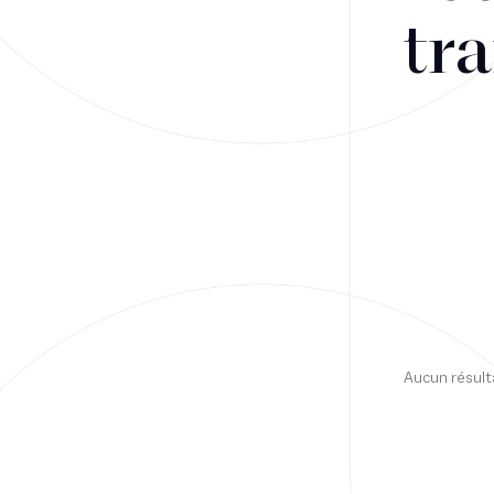
tra
Financement
Fiscalité
Droit public des affaires
Droit social
Contentieux des affaires
Droit immobilier
Restructuring
Aucun résult
Article
Cabinet
Presse