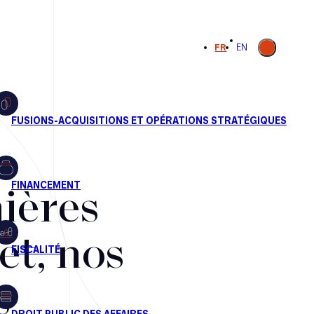
Ouvrir la
FR
EN
recherche
ières
et, nos
s