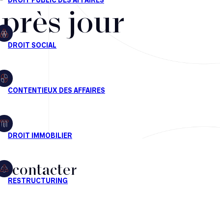
après jour
s contacter
CT