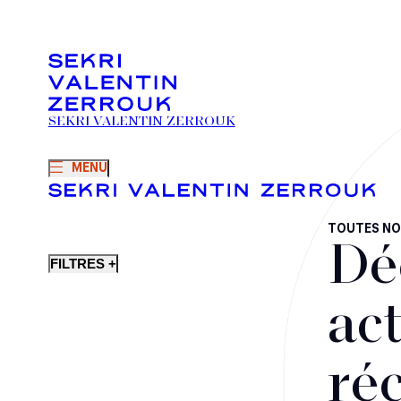
SEKRI VALENTIN ZERROUK
MENU
TOUTES NO
Dé
FILTRES +
act
ré
Fusions-acquisitions et opérations stratégiques