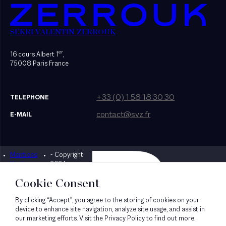
SEKRI VALENTIN ZERROUK
er
16 cours Albert 1
,
75008 Paris France
+33 (0) 1 58 18 30 30
TELEPHONE
contact@svz.fr
E-MAIL
Mentions
- Copyright
Designed by Bonhomme
légales
2024
Cookie Consent
By clicking “Accept”, you agree to the storing of cookies on your
device to enhance site navigation, analyze site usage, and assist in
our marketing efforts. Visit the Privacy Policy to find out more.