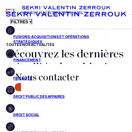
MENU
SEKRI VALENTIN ZERROUK
FILTRES +
TOUTES NOS ACTUALITÉS
Découvrez les dernières
FR
EN
Fusions-acquisitions et opérations stratégiques
actualités du cabinet,
Financement
Nous contacter
nos récompenses et nos
Fiscalité
transactions, jour après
CONTACT
Droit public des affaires
jour
Droit social
Contentieux des affaires
Aucun résultats pour cette recherche
Droit immobilier