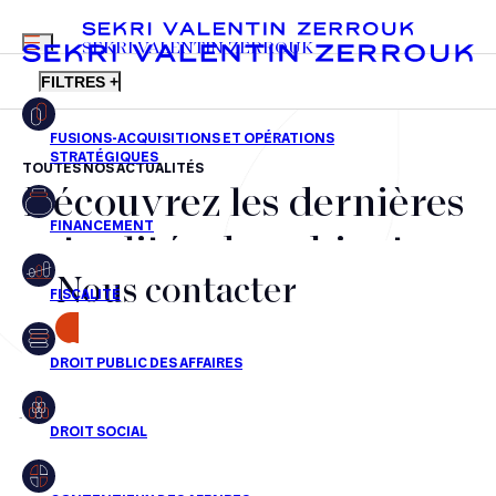
MENU
SEKRI VALENTIN ZERROUK
FILTRES +
TOUTES NOS ACTUALITÉS
Découvrez les dernières
FR
EN
Fusions-acquisitions et opérations stratégiques
actualités du cabinet,
Financement
Nous contacter
nos récompenses et nos
Fiscalité
transactions, jour après
CONTACT
Droit public des affaires
jour
Droit social
Contentieux des affaires
Aucun résultats pour cette recherche
Droit immobilier