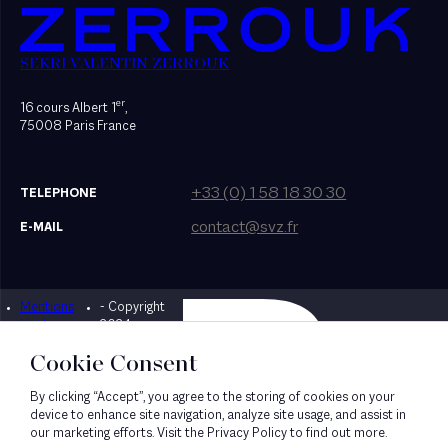
SEKRI VALENTIN ZERROUK
er
16 cours Albert 1
,
75008 Paris France
+33 (0) 1 58 18 30 30
TELEPHONE
contact@svz.fr
E-MAIL
Mentions
- Copyright
Designed by Bonhomme
légales
2024
Cookie Consent
By clicking “Accept”, you agree to the storing of cookies on your
device to enhance site navigation, analyze site usage, and assist in
our marketing efforts. Visit the Privacy Policy to find out more.