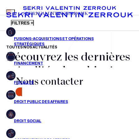
MENU
SEKRI VALENTIN ZERROUK
FILTRES +
TOUTES NOS ACTUALITÉS
Découvrez les dernières
FR
EN
Fusions-acquisitions et opérations stratégiques
actualités du cabinet,
Financement
Nous contacter
nos récompenses et nos
Fiscalité
transactions, jour après
CONTACT
Droit public des affaires
jour
Droit social
Contentieux des affaires
Aucun résultats pour cette recherche
Droit immobilier