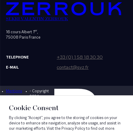
SEKRI VALENTIN ZERROUK
er
16 cours Albert 1
,
75008 Paris France
+33 (0) 1 58 18 30 30
TELEPHONE
contact@svz.fr
E-MAIL
Mentions
- Copyright
Designed by Bonhomme
légales
2024
Cookie Consent
By clicking “Accept”, you agree to the storing of cookies on your
device to enhance site navigation, analyze site usage, and assist in
our marketing efforts. Visit the Privacy Policy to find out more.