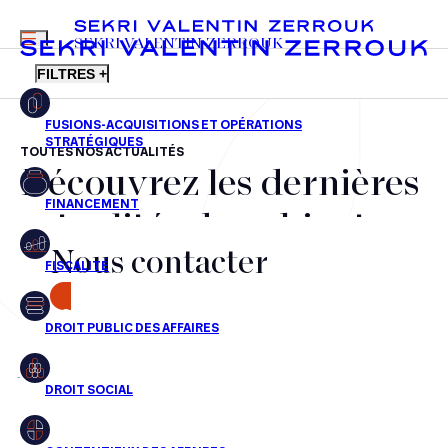
MENU
SEKRI VALENTIN ZERROUK
FILTRES +
TOUTES NOS ACTUALITÉS
Découvrez les dernières
FR
EN
Fusions-acquisitions et opérations stratégiques
actualités du cabinet,
Financement
Nous contacter
nos récompenses et nos
Fiscalité
transactions, jour après
CONTACT
Droit public des affaires
jour
Droit social
Contentieux des affaires
Aucun résultats pour cette recherche
Droit immobilier