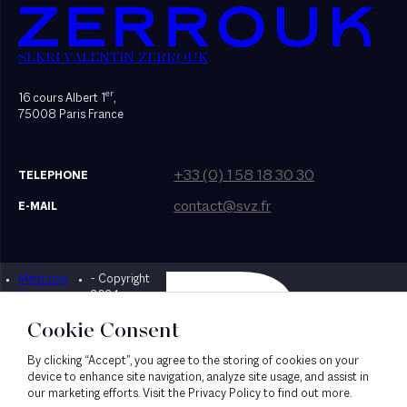
SEKRI VALENTIN ZERROUK
er
16 cours Albert 1
,
75008 Paris France
+33 (0) 1 58 18 30 30
TELEPHONE
contact@svz.fr
E-MAIL
Mentions
- Copyright
Designed by Bonhomme
légales
2024
Cookie Consent
By clicking “Accept”, you agree to the storing of cookies on your
device to enhance site navigation, analyze site usage, and assist in
our marketing efforts. Visit the Privacy Policy to find out more.