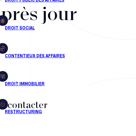
après jour
s contacter
CT