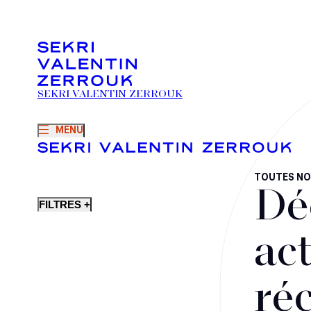
SEKRI VALENTIN ZERROUK
MENU
TOUTES NO
Dé
FILTRES +
act
ré
Fusions-acquisitions et opérations stratégiques