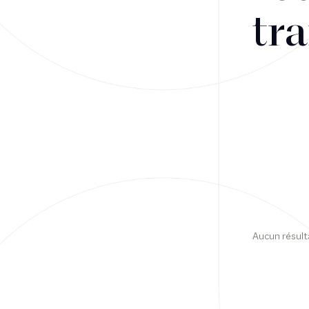
tra
Financement
Fiscalité
Droit public des affaires
Droit social
Contentieux des affaires
Droit immobilier
Restructuring
Aucun résult
Article
Cabinet
Presse