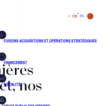
Ouvrir la
FR
EN
recherche
ières
et, nos
s