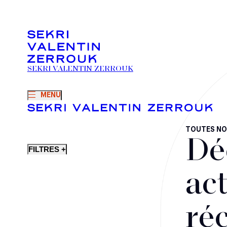
SEKRI VALENTIN ZERROUK
MENU
TOUTES NO
Dé
FILTRES +
act
ré
Fusions-acquisitions et opérations stratégiques