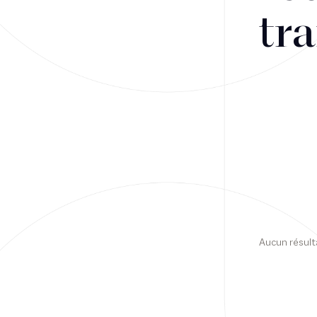
tra
Financement
Fiscalité
Droit public des affaires
Droit social
Contentieux des affaires
Droit immobilier
Restructuring
Aucun résult
Article
Cabinet
Presse