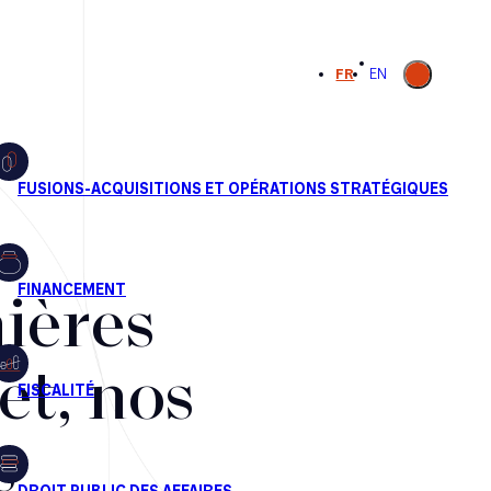
Ouvrir la
FR
EN
recherche
ières
et, nos
s