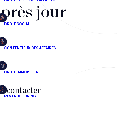
après jour
s contacter
CT