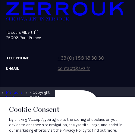
SEKRI VALENTIN ZERROUK
er
16 cours Albert 1
,
75008 Paris France
+33 (0) 1 58 18 30 30
TELEPHONE
contact@svz.fr
E-MAIL
Mentions
- Copyright
Designed by Bonhomme
légales
2024
Cookie Consent
By clicking “Accept”, you agree to the storing of cookies on your
device to enhance site navigation, analyze site usage, and assist in
our marketing efforts. Visit the Privacy Policy to find out more.