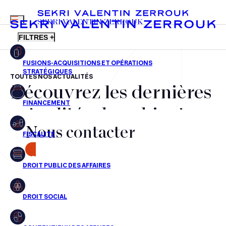
MENU
SEKRI VALENTIN ZERROUK
FILTRES +
TOUTES NOS ACTUALITÉS
Découvrez les dernières
FR
EN
Fusions-acquisitions et opérations stratégiques
actualités du cabinet,
Financement
Nous contacter
nos récompenses et nos
Fiscalité
transactions, jour après
CONTACT
Droit public des affaires
jour
Droit social
Contentieux des affaires
Aucun résultats pour cette recherche
Droit immobilier