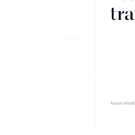
tra
Financement
Fiscalité
Droit public des affaires
Droit social
Contentieux des affaires
Droit immobilier
Restructuring
Aucun résult
Article
Cabinet
Presse