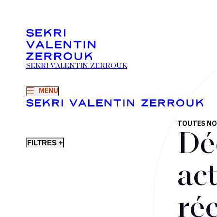
SEKRI VALENTIN ZERROUK
MENU
TOUTES NO
Dé
FILTRES +
act
ré
Fusions-acquisitions et opérations stratégiques