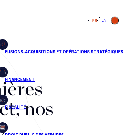
Ouvrir la
FR
EN
recherche
ières
et, nos
s