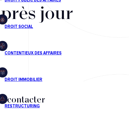
après jour
s contacter
CT