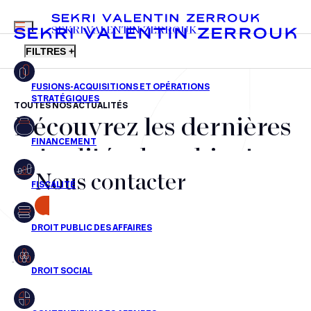
MENU
SEKRI VALENTIN ZERROUK
FILTRES +
TOUTES NOS ACTUALITÉS
Découvrez les dernières
FR
EN
Fusions-acquisitions et opérations stratégiques
actualités du cabinet,
Financement
Nous contacter
nos récompenses et nos
Fiscalité
transactions, jour après
CONTACT
Droit public des affaires
jour
Droit social
Contentieux des affaires
Aucun résultats pour cette recherche
Droit immobilier