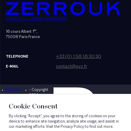
SEKRI VALENTIN ZERROUK
er
16 cours Albert 1
,
75008 Paris France
+33 (0) 1 58 18 30 30
TELEPHONE
contact@svz.fr
E-MAIL
Mentions
- Copyright
Designed by Bonhomme
légales
2024
Cookie Consent
By clicking “Accept”, you agree to the storing of cookies on your
device to enhance site navigation, analyze site usage, and assist in
our marketing efforts. Visit the Privacy Policy to find out more.