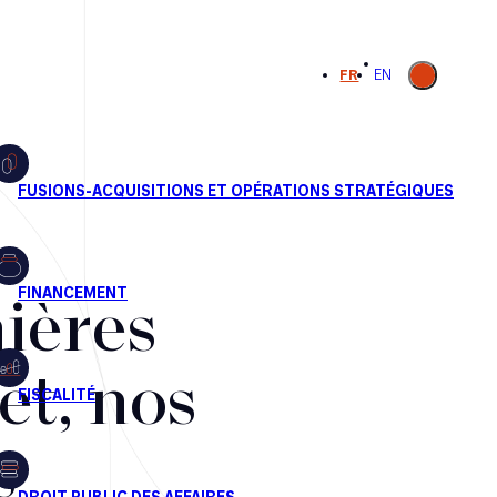
Ouvrir la
FR
EN
recherche
ières
et, nos
s