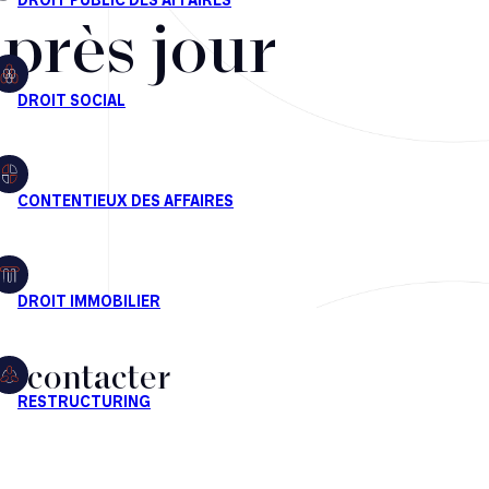
après jour
s contacter
CT