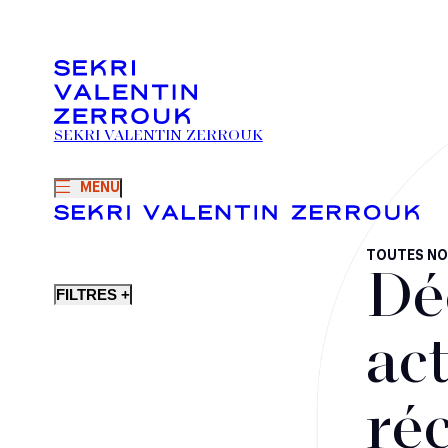
SEKRI VALENTIN ZERROUK
MENU
TOUTES NO
Dé
FILTRES +
act
ré
Fusions-acquisitions et opérations stratégiques