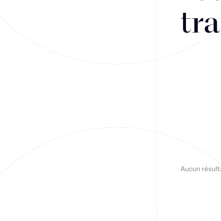
tra
Financement
Fiscalité
Droit public des affaires
Droit social
Contentieux des affaires
Droit immobilier
Restructuring
Aucun résult
Article
Cabinet
Presse