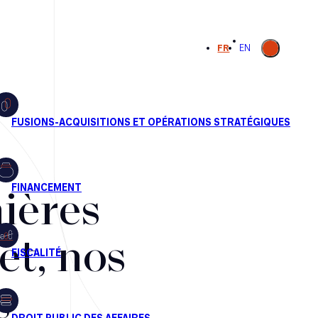
Ouvrir la
FR
EN
recherche
ières
et, nos
s