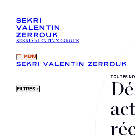
SEKRI VALENTIN ZERROUK
MENU
TOUTES NO
Dé
FILTRES +
act
ré
Fusions-acquisitions et opérations stratégiques