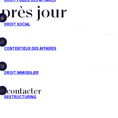
après jour
s contacter
CT