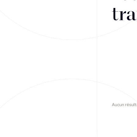
tra
Financement
Fiscalité
Droit public des affaires
Droit social
Contentieux des affaires
Droit immobilier
Restructuring
Aucun résult
Article
Cabinet
Presse