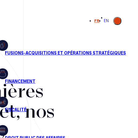
Ouvrir la
FR
EN
recherche
ières
et, nos
s