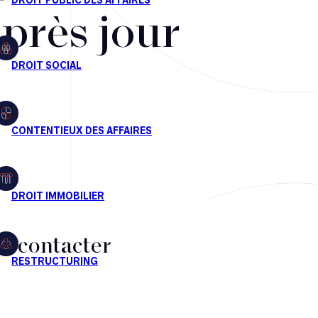
après jour
s contacter
CT