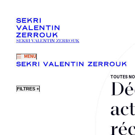
SEKRI VALENTIN ZERROUK
MENU
TOUTES NO
Dé
FILTRES +
act
ré
Fusions-acquisitions et opérations stratégiques