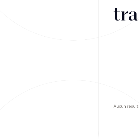
tra
Financement
Fiscalité
Droit public des affaires
Droit social
Contentieux des affaires
Droit immobilier
Restructuring
Aucun résult
Article
Cabinet
Presse