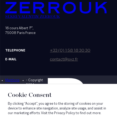
SEKRI VALENTIN ZERROUK
er
16 cours Albert 1
,
75008 Paris France
+33 (0) 1 58 18 30 30
TELEPHONE
contact@svz.fr
E-MAIL
Mentions
- Copyright
Designed by Bonhomme
légales
2024
Cookie Consent
By clicking “Accept”, you agree to the storing of cookies on your
device to enhance site navigation, analyze site usage, and assist in
our marketing efforts. Visit the Privacy Policy to find out more.