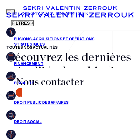
MENU
SEKRI VALENTIN ZERROUK
FILTRES +
TOUTES NOS ACTUALITÉS
Découvrez les dernières
FR
EN
Fusions-acquisitions et opérations stratégiques
actualités du cabinet,
Financement
Nous contacter
nos récompenses et nos
Fiscalité
transactions, jour après
CONTACT
Droit public des affaires
jour
Droit social
Contentieux des affaires
Aucun résultats pour cette recherche
Droit immobilier