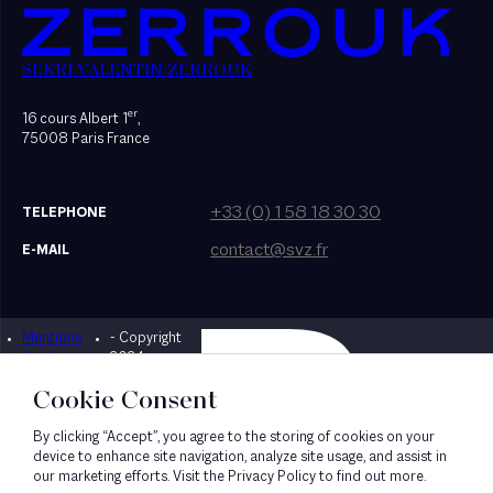
SEKRI VALENTIN ZERROUK
er
16 cours Albert 1
,
75008 Paris France
+33 (0) 1 58 18 30 30
TELEPHONE
contact@svz.fr
E-MAIL
Mentions
- Copyright
Designed by Bonhomme
légales
2024
Cookie Consent
By clicking “Accept”, you agree to the storing of cookies on your
device to enhance site navigation, analyze site usage, and assist in
our marketing efforts. Visit the Privacy Policy to find out more.