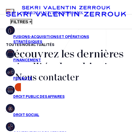
MENU
SEKRI VALENTIN ZERROUK
FILTRES +
TOUTES NOS ACTUALITÉS
Découvrez les dernières
FR
EN
Fusions-acquisitions et opérations stratégiques
actualités du cabinet,
Financement
Nous contacter
nos récompenses et nos
Fiscalité
transactions, jour après
CONTACT
Droit public des affaires
jour
Droit social
Contentieux des affaires
Aucun résultats pour cette recherche
Droit immobilier