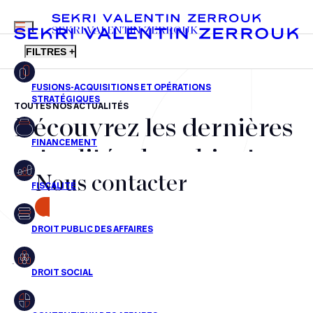
MENU
SEKRI VALENTIN ZERROUK
FILTRES +
TOUTES NOS ACTUALITÉS
Découvrez les dernières
FR
EN
Fusions-acquisitions et opérations stratégiques
actualités du cabinet,
Financement
Nous contacter
nos récompenses et nos
Fiscalité
transactions, jour après
CONTACT
Droit public des affaires
jour
Droit social
Contentieux des affaires
Aucun résultats pour cette recherche
Droit immobilier