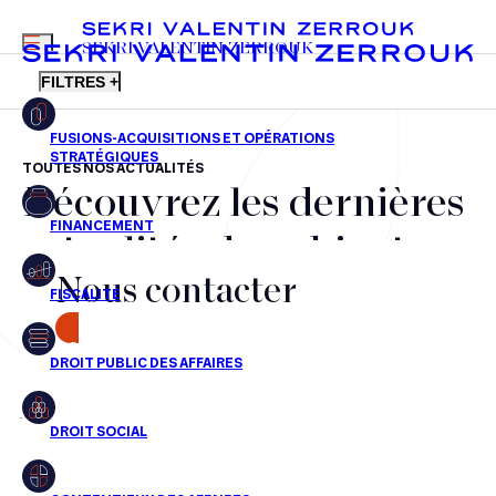
MENU
SEKRI VALENTIN ZERROUK
FILTRES +
TOUTES NOS ACTUALITÉS
Découvrez les dernières
FR
EN
Fusions-acquisitions et opérations stratégiques
actualités du cabinet,
Financement
Nous contacter
nos récompenses et nos
Fiscalité
transactions, jour après
CONTACT
Droit public des affaires
jour
Droit social
Contentieux des affaires
Aucun résultats pour cette recherche
Droit immobilier