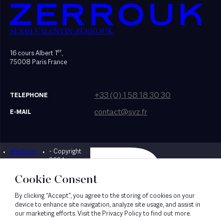
SEKRI VALENTIN ZERROUK
er
16 cours Albert 1
,
75008 Paris France
+33 (0) 1 58 18 30 30
TELEPHONE
contact@svz.fr
E-MAIL
Mentions
- Copyright
Designed by Bonhomme
légales
2024
Cookie Consent
By clicking “Accept”, you agree to the storing of cookies on your
device to enhance site navigation, analyze site usage, and assist in
our marketing efforts. Visit the Privacy Policy to find out more.