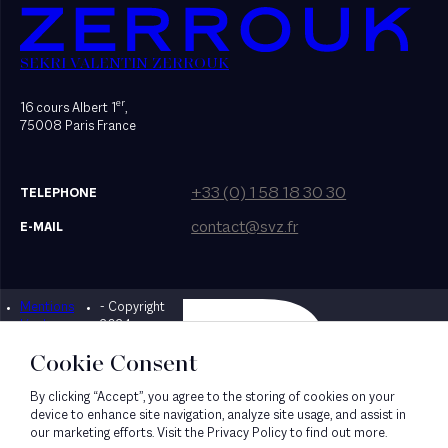
SEKRI VALENTIN ZERROUK
er
16 cours Albert 1
,
75008 Paris France
+33 (0) 1 58 18 30 30
TELEPHONE
contact@svz.fr
E-MAIL
Mentions
- Copyright
Designed by Bonhomme
légales
2024
Cookie Consent
By clicking “Accept”, you agree to the storing of cookies on your
device to enhance site navigation, analyze site usage, and assist in
our marketing efforts. Visit the Privacy Policy to find out more.