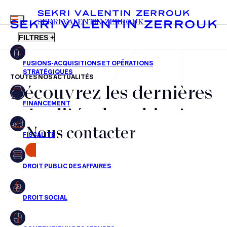
MENU
SEKRI VALENTIN ZERROUK
FILTRES +
TOUTES NOS ACTUALITÉS
Découvrez les dernières
FR
EN
Fusions-acquisitions et opérations stratégiques
actualités du cabinet,
Financement
Nous contacter
nos récompenses et nos
Fiscalité
transactions, jour après
CONTACT
Droit public des affaires
jour
Droit social
Contentieux des affaires
Aucun résultats pour cette recherche
Droit immobilier