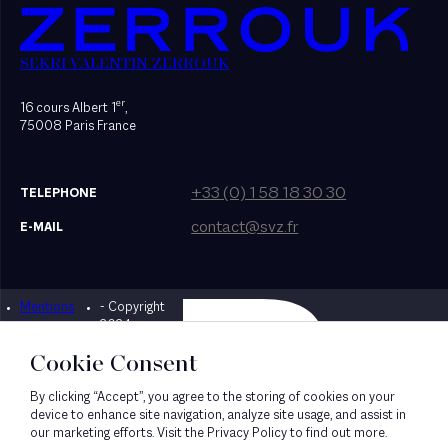
SEKRI VALENTIN ZERROUK
er
16 cours Albert 1
,
75008 Paris France
+33 (0) 1 58 18 30 30
TELEPHONE
contact@svz.fr
E-MAIL
Mentions
- Copyright
Designed by Bonhomme
légales
2024
Cookie Consent
By clicking “Accept”, you agree to the storing of cookies on your
device to enhance site navigation, analyze site usage, and assist in
our marketing efforts. Visit the Privacy Policy to find out more.