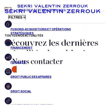
MENU
SEKRI VALENTIN ZERROUK
FILTRES +
TOUTES NOS ACTUALITÉS
Découvrez les dernières
FR
EN
Fusions-acquisitions et opérations stratégiques
actualités du cabinet,
Financement
Nous contacter
nos récompenses et nos
Fiscalité
transactions, jour après
CONTACT
Droit public des affaires
jour
Droit social
Contentieux des affaires
Aucun résultats pour cette recherche
Droit immobilier