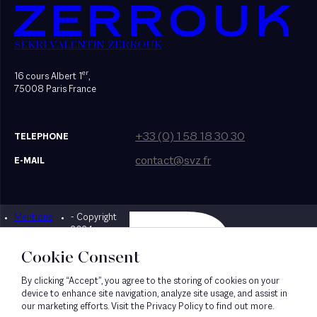
SEKRI VALENTIN ZERROUK
er
16 cours Albert 1
,
75008 Paris France
+33 (0) 1 58 18 30 30
TELEPHONE
contact@svz.fr
E-MAIL
Mentions
- Copyright
Designed by Bonhomme
légales
2024
Cookie Consent
By clicking “Accept”, you agree to the storing of cookies on your
device to enhance site navigation, analyze site usage, and assist in
our marketing efforts. Visit the Privacy Policy to find out more.