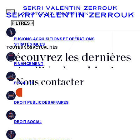
MENU
SEKRI VALENTIN ZERROUK
FILTRES +
TOUTES NOS ACTUALITÉS
Découvrez les dernières
FR
EN
Fusions-acquisitions et opérations stratégiques
actualités du cabinet,
Financement
Nous contacter
nos récompenses et nos
Fiscalité
transactions, jour après
CONTACT
Droit public des affaires
jour
Droit social
Contentieux des affaires
Aucun résultats pour cette recherche
Droit immobilier