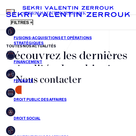
MENU
SEKRI VALENTIN ZERROUK
FILTRES +
TOUTES NOS ACTUALITÉS
Découvrez les dernières
FR
EN
Fusions-acquisitions et opérations stratégiques
actualités du cabinet,
Financement
Nous contacter
nos récompenses et nos
Fiscalité
transactions, jour après
CONTACT
Droit public des affaires
jour
Droit social
Contentieux des affaires
Aucun résultats pour cette recherche
Droit immobilier