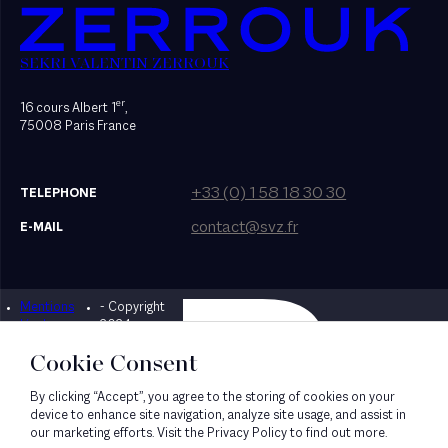
SEKRI VALENTIN ZERROUK
er
16 cours Albert 1
,
75008 Paris France
+33 (0) 1 58 18 30 30
TELEPHONE
contact@svz.fr
E-MAIL
Mentions
- Copyright
Designed by Bonhomme
légales
2024
Cookie Consent
By clicking “Accept”, you agree to the storing of cookies on your
device to enhance site navigation, analyze site usage, and assist in
our marketing efforts. Visit the Privacy Policy to find out more.