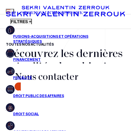
MENU
SEKRI VALENTIN ZERROUK
FILTRES +
TOUTES NOS ACTUALITÉS
Découvrez les dernières
FR
EN
Fusions-acquisitions et opérations stratégiques
actualités du cabinet,
Financement
Nous contacter
nos récompenses et nos
Fiscalité
transactions, jour après
CONTACT
Droit public des affaires
jour
Droit social
Contentieux des affaires
Aucun résultats pour cette recherche
Droit immobilier