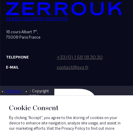
SEKRI VALENTIN ZERROUK
er
16 cours Albert 1
,
75008 Paris France
+33 (0) 1 58 18 30 30
TELEPHONE
contact@svz.fr
E-MAIL
Mentions
- Copyright
Designed by Bonhomme
légales
2024
Cookie Consent
By clicking “Accept”, you agree to the storing of cookies on your
device to enhance site navigation, analyze site usage, and assist in
our marketing efforts. Visit the Privacy Policy to find out more.