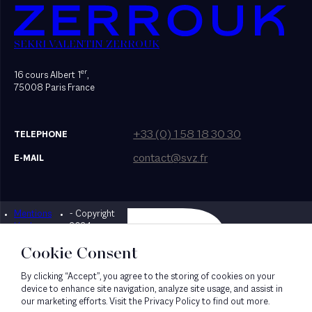
SEKRI VALENTIN ZERROUK
er
16 cours Albert 1
,
75008 Paris France
+33 (0) 1 58 18 30 30
TELEPHONE
contact@svz.fr
E-MAIL
Mentions
- Copyright
Designed by Bonhomme
légales
2024
Cookie Consent
By clicking “Accept”, you agree to the storing of cookies on your
device to enhance site navigation, analyze site usage, and assist in
our marketing efforts. Visit the Privacy Policy to find out more.