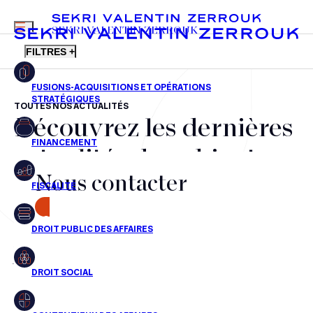
MENU
SEKRI VALENTIN ZERROUK
FILTRES +
TOUTES NOS ACTUALITÉS
Découvrez les dernières
FR
EN
Fusions-acquisitions et opérations stratégiques
actualités du cabinet,
Financement
Nous contacter
nos récompenses et nos
Fiscalité
transactions, jour après
CONTACT
Droit public des affaires
jour
Droit social
Contentieux des affaires
Aucun résultats pour cette recherche
Droit immobilier