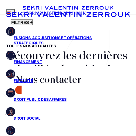
MENU
SEKRI VALENTIN ZERROUK
FILTRES +
TOUTES NOS ACTUALITÉS
Découvrez les dernières
FR
EN
Fusions-acquisitions et opérations stratégiques
actualités du cabinet,
Financement
Nous contacter
nos récompenses et nos
Fiscalité
transactions, jour après
CONTACT
Droit public des affaires
jour
Droit social
Contentieux des affaires
Aucun résultats pour cette recherche
Droit immobilier