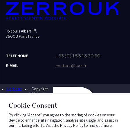
SEKRI VALENTIN ZERROUK
er
16 cours Albert 1
,
75008 Paris France
+33 (0) 1 58 18 30 30
TELEPHONE
contact@svz.fr
E-MAIL
Mentions
- Copyright
Designed by Bonhomme
légales
2024
Cookie Consent
By clicking “Accept”, you agree to the storing of cookies on your
device to enhance site navigation, analyze site usage, and assist in
our marketing efforts. Visit the Privacy Policy to find out more.