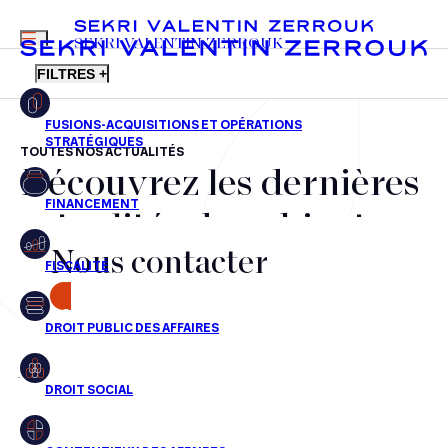
MENU
SEKRI VALENTIN ZERROUK
FILTRES +
TOUTES NOS ACTUALITÉS
Découvrez les dernières
FR
EN
Fusions-acquisitions et opérations stratégiques
actualités du cabinet,
Financement
Nous contacter
nos récompenses et nos
Fiscalité
transactions, jour après
CONTACT
Droit public des affaires
jour
Droit social
Contentieux des affaires
Aucun résultats pour cette recherche
Droit immobilier