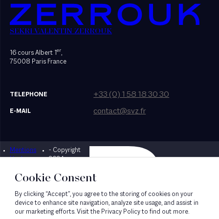
SEKRI VALENTIN ZERROUK
er
16 cours Albert 1
,
75008 Paris France
+33 (0) 1 58 18 30 30
TELEPHONE
contact@svz.fr
E-MAIL
Mentions
- Copyright
Designed by Bonhomme
légales
2024
Cookie Consent
By clicking “Accept”, you agree to the storing of cookies on your
device to enhance site navigation, analyze site usage, and assist in
our marketing efforts. Visit the Privacy Policy to find out more.