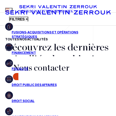
MENU
SEKRI VALENTIN ZERROUK
FILTRES +
TOUTES NOS ACTUALITÉS
Découvrez les dernières
FR
EN
Fusions-acquisitions et opérations stratégiques
actualités du cabinet,
Financement
Nous contacter
nos récompenses et nos
Fiscalité
transactions, jour après
CONTACT
Droit public des affaires
jour
Droit social
Contentieux des affaires
Aucun résultats pour cette recherche
Droit immobilier