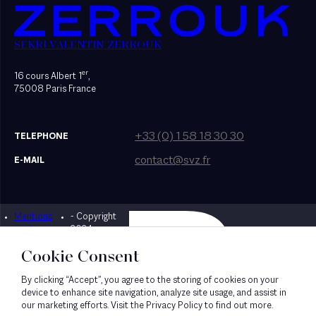
SEKRI VALENTIN ZERROUK
er
16 cours Albert 1
,
75008 Paris France
+33 (0) 1 58 18 30 30
TELEPHONE
contact@svz.fr
E-MAIL
Mentions
- Copyright
Designed by Bonhomme
légales
2024
Cookie Consent
By clicking “Accept”, you agree to the storing of cookies on your
device to enhance site navigation, analyze site usage, and assist in
our marketing efforts. Visit the Privacy Policy to find out more.