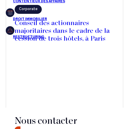
Corporate
Restructuring
Conseil des actionnaires
majoritaires dans le cadre de la
cession de trois hôtels, à Paris
Article
Cabinet
Presse
Récompense
Transaction
Nous contacter