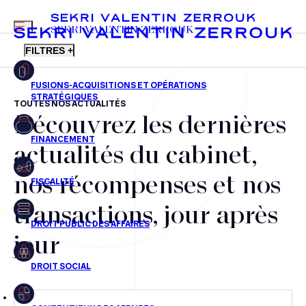
MENU
SEKRI VALENTIN ZERROUK
FILTRES +
TOUTES NOS ACTUALITÉS
Découvrez les dernières
FR
EN
Fusions-acquisitions et opérations stratégiques
actualités du cabinet,
Financement
nos récompenses et nos
Fiscalité
transactions, jour après
Droit public des affaires
jour
Droit social
Contentieux des affaires
Droit immobilier