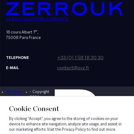
SEKRI VALENTIN ZERROUK
er
16 cours Albert 1
,
75008 Paris France
+33 (0) 1 58 18 30 30
TELEPHONE
contact@svz.fr
E-MAIL
Mentions
- Copyright
Designed by Bonhomme
légales
2024
Cookie Consent
By clicking “Accept”, you agree to the storing of cookies on your
device to enhance site navigation, analyze site usage, and assist in
our marketing efforts. Visit the Privacy Policy to find out more.