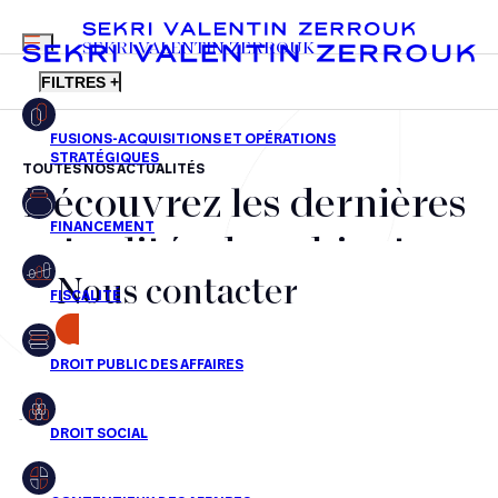
MENU
SEKRI VALENTIN ZERROUK
FILTRES +
TOUTES NOS ACTUALITÉS
Découvrez les dernières
FR
EN
Fusions-acquisitions et opérations stratégiques
actualités du cabinet,
Financement
Nous contacter
nos récompenses et nos
Fiscalité
transactions, jour après
CONTACT
Droit public des affaires
jour
Droit social
Contentieux des affaires
Aucun résultats pour cette recherche
Droit immobilier