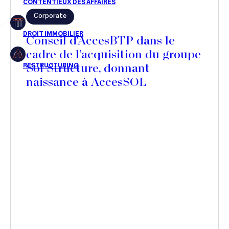
Corporate
Restructuring
Conseil d'AccesBTP dans le
cadre de l’acquisition du groupe
Sol Structure, donnant
Article
naissance à AccesSOL
Cabinet
Presse
Récompense
Transaction