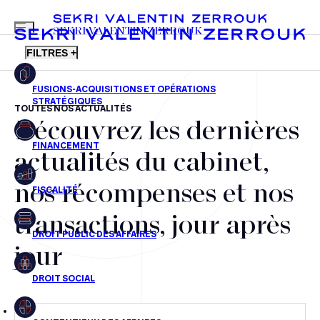
MENU
SEKRI VALENTIN ZERROUK
FILTRES +
TOUTES NOS ACTUALITÉS
Découvrez les dernières
FR
EN
Fusions-acquisitions et opérations stratégiques
actualités du cabinet,
Financement
nos récompenses et nos
Fiscalité
transactions, jour après
Droit public des affaires
jour
Droit social
Contentieux des affaires
Droit immobilier