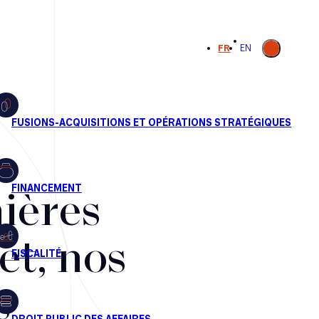
Ouvrir la
FR
EN
recherche
ières
et, nos
s