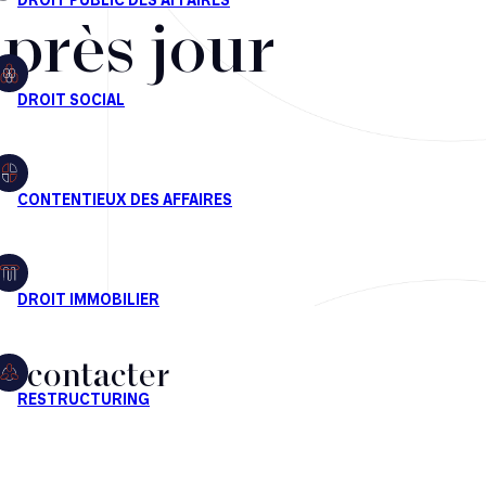
après jour
s contacter
CT