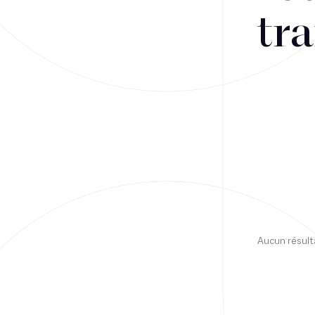
tra
Financement
Fiscalité
Droit public des affaires
Droit social
Contentieux des affaires
Droit immobilier
Restructuring
Aucun résult
Article
Cabinet
Presse