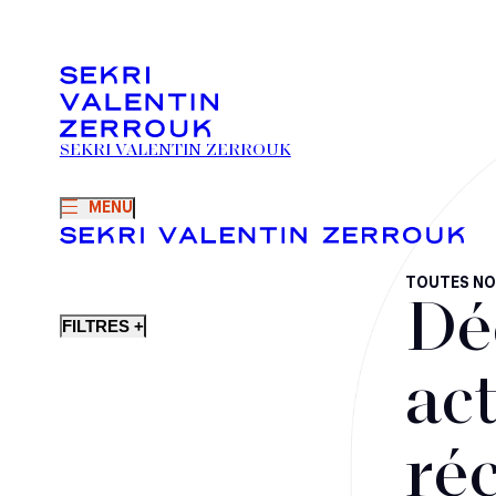
SEKRI VALENTIN ZERROUK
MENU
TOUTES NO
Dé
FILTRES +
act
ré
Fusions-acquisitions et opérations stratégiques