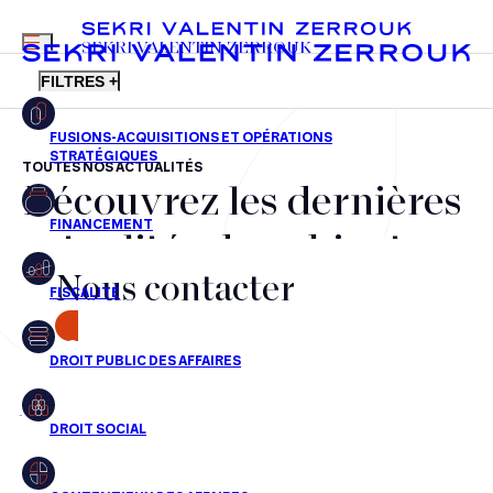
MENU
SEKRI VALENTIN ZERROUK
FILTRES +
TOUTES NOS ACTUALITÉS
Découvrez les dernières
FR
EN
Fusions-acquisitions et opérations stratégiques
actualités du cabinet,
Financement
Nous contacter
nos récompenses et nos
Fiscalité
transactions, jour après
CONTACT
Droit public des affaires
jour
Droit social
Contentieux des affaires
Aucun résultats pour cette recherche
Droit immobilier