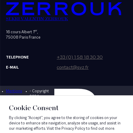
SEKRI VALENTIN ZERROUK
er
16 cours Albert 1
,
75008 Paris France
+33 (0) 1 58 18 30 30
TELEPHONE
contact@svz.fr
E-MAIL
Mentions
- Copyright
Designed by Bonhomme
légales
2024
Cookie Consent
By clicking “Accept”, you agree to the storing of cookies on your
device to enhance site navigation, analyze site usage, and assist in
our marketing efforts. Visit the Privacy Policy to find out more.