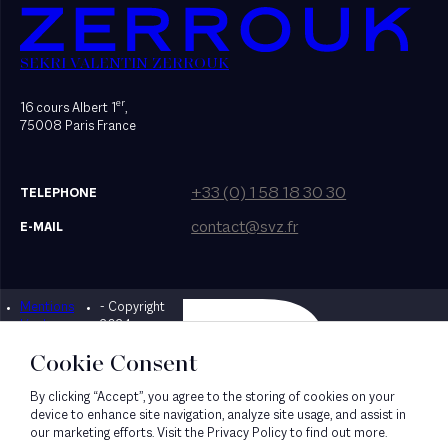
SEKRI VALENTIN ZERROUK
er
16 cours Albert 1
,
75008 Paris France
+33 (0) 1 58 18 30 30
TELEPHONE
contact@svz.fr
E-MAIL
Mentions
- Copyright
Designed by Bonhomme
légales
2024
Cookie Consent
By clicking “Accept”, you agree to the storing of cookies on your
device to enhance site navigation, analyze site usage, and assist in
our marketing efforts. Visit the Privacy Policy to find out more.