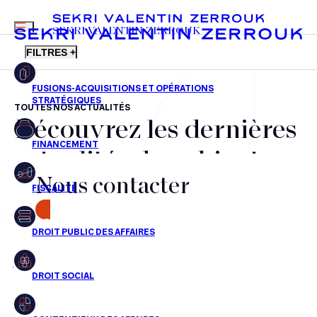
MENU
SEKRI VALENTIN ZERROUK
FILTRES +
TOUTES NOS ACTUALITÉS
Découvrez les dernières
FR
EN
Fusions-acquisitions et opérations stratégiques
actualités du cabinet,
Financement
Nous contacter
nos récompenses et nos
Fiscalité
transactions, jour après
CONTACT
Droit public des affaires
jour
Droit social
Contentieux des affaires
Aucun résultats pour cette recherche
Droit immobilier