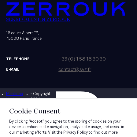
SEKRI VALENTIN ZERROUK
er
16 cours Albert 1
,
75008 Paris France
+33 (0) 1 58 18 30 30
TELEPHONE
contact@svz.fr
E-MAIL
Mentions
- Copyright
Designed by Bonhomme
légales
2024
Cookie Consent
By clicking “Accept”, you agree to the storing of cookies on your
device to enhance site navigation, analyze site usage, and assist in
our marketing efforts. Visit the Privacy Policy to find out more.