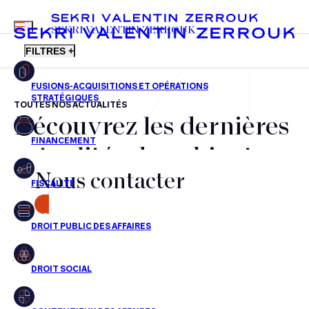
MENU
SEKRI VALENTIN ZERROUK
FILTRES +
TOUTES NOS ACTUALITÉS
Découvrez les dernières
FR
EN
Fusions-acquisitions et opérations stratégiques
actualités du cabinet,
Financement
Nous contacter
nos récompenses et nos
Fiscalité
transactions, jour après
CONTACT
Droit public des affaires
jour
Droit social
Contentieux des affaires
Aucun résultats pour cette recherche
Droit immobilier