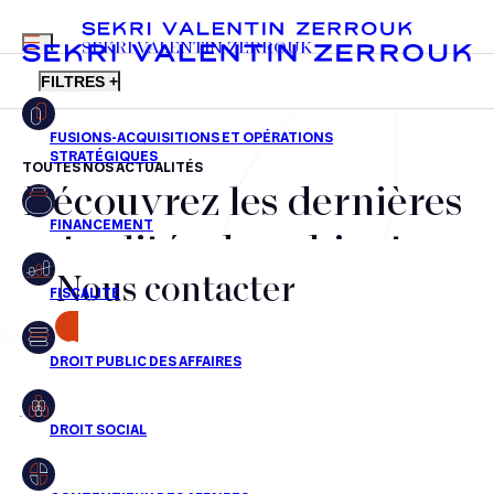
MENU
SEKRI VALENTIN ZERROUK
FILTRES +
TOUTES NOS ACTUALITÉS
Découvrez les dernières
FR
EN
Fusions-acquisitions et opérations stratégiques
actualités du cabinet,
Financement
Nous contacter
nos récompenses et nos
Fiscalité
transactions, jour après
CONTACT
Droit public des affaires
jour
Droit social
Contentieux des affaires
Aucun résultats pour cette recherche
Droit immobilier