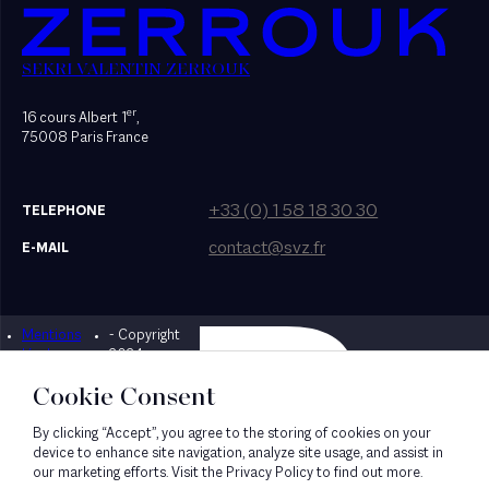
SEKRI VALENTIN ZERROUK
er
16 cours Albert 1
,
75008 Paris France
+33 (0) 1 58 18 30 30
TELEPHONE
contact@svz.fr
E-MAIL
Mentions
- Copyright
Designed by Bonhomme
légales
2024
Cookie Consent
By clicking “Accept”, you agree to the storing of cookies on your
device to enhance site navigation, analyze site usage, and assist in
our marketing efforts. Visit the Privacy Policy to find out more.