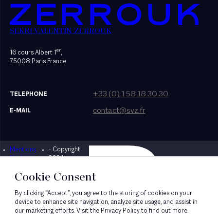
SEKRI VALENTIN ZERROUK
er
16 cours Albert 1
,
75008 Paris France
+33 (0) 1 58 18 30 30
TELEPHONE
contact@svz.fr
E-MAIL
Mentions
- Copyright
Designed by Bonhomme
légales
2024
Cookie Consent
By clicking “Accept”, you agree to the storing of cookies on your
device to enhance site navigation, analyze site usage, and assist in
our marketing efforts. Visit the Privacy Policy to find out more.