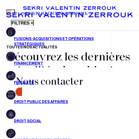
MENU
SEKRI VALENTIN ZERROUK
FILTRES +
TOUTES NOS ACTUALITÉS
Découvrez les dernières
FR
EN
Fusions-acquisitions et opérations stratégiques
actualités du cabinet,
Financement
Nous contacter
nos récompenses et nos
Fiscalité
transactions, jour après
CONTACT
Droit public des affaires
jour
Droit social
Contentieux des affaires
Aucun résultats pour cette recherche
Droit immobilier