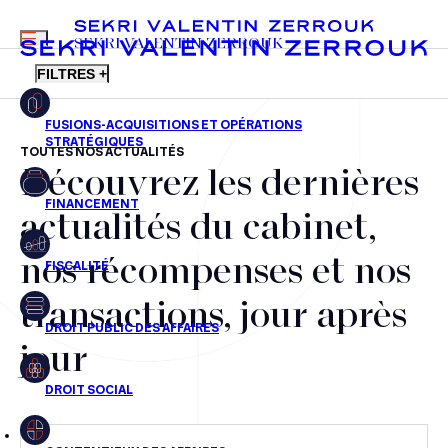
MENU
SEKRI VALENTIN ZERROUK
FILTRES +
TOUTES NOS ACTUALITÉS
Découvrez les dernières
FR
EN
Fusions-acquisitions et opérations stratégiques
actualités du cabinet,
Financement
nos récompenses et nos
Fiscalité
transactions, jour après
Droit public des affaires
jour
Droit social
Contentieux des affaires
Droit immobilier