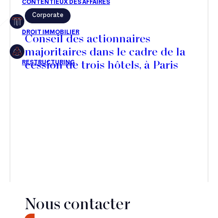
Corporate
Restructuring
Conseil des actionnaires
majoritaires dans le cadre de la
cession de trois hôtels, à Paris
Article
Cabinet
Presse
Récompense
Transaction
Nous contacter