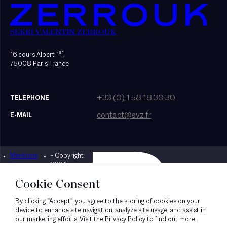
SEKRI VALENTIN ZERROUK
er
16 cours Albert 1
,
75008 Paris France
+33 (0) 1 58 18 30 30
TELEPHONE
contact@svz.fr
E-MAIL
Mentions
- Copyright
Designed by Bonhomme
légales
2024
Cookie Consent
By clicking “Accept”, you agree to the storing of cookies on your
device to enhance site navigation, analyze site usage, and assist in
our marketing efforts. Visit the Privacy Policy to find out more.