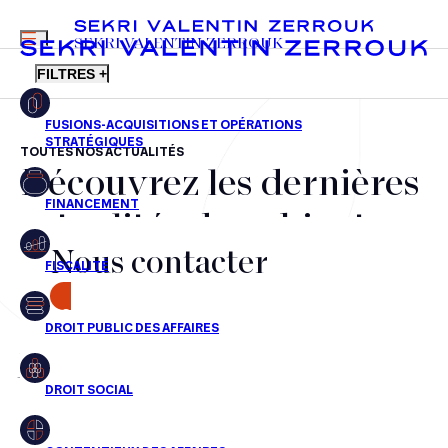
MENU
SEKRI VALENTIN ZERROUK
FILTRES +
TOUTES NOS ACTUALITÉS
Découvrez les dernières
FR
EN
Fusions-acquisitions et opérations stratégiques
actualités du cabinet,
Financement
Nous contacter
nos récompenses et nos
Fiscalité
transactions, jour après
CONTACT
Droit public des affaires
jour
Droit social
Contentieux des affaires
Aucun résultats pour cette recherche
Droit immobilier