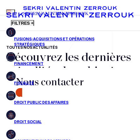
MENU
SEKRI VALENTIN ZERROUK
FILTRES +
TOUTES NOS ACTUALITÉS
Découvrez les dernières
FR
EN
Fusions-acquisitions et opérations stratégiques
actualités du cabinet,
Financement
Nous contacter
nos récompenses et nos
Fiscalité
transactions, jour après
CONTACT
Droit public des affaires
jour
Droit social
Contentieux des affaires
Aucun résultats pour cette recherche
Droit immobilier