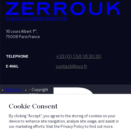
SEKRI VALENTIN ZERROUK
er
16 cours Albert 1
,
75008 Paris France
+33 (0) 1 58 18 30 30
TELEPHONE
contact@svz.fr
E-MAIL
Mentions
- Copyright
Designed by Bonhomme
légales
2024
Cookie Consent
By clicking “Accept”, you agree to the storing of cookies on your
device to enhance site navigation, analyze site usage, and assist in
our marketing efforts. Visit the Privacy Policy to find out more.