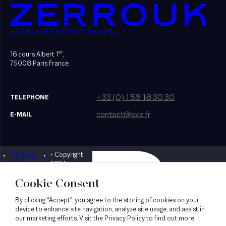
SEKRI VALENTIN ZERROUK
er
16 cours Albert 1
,
75008 Paris France
+33 (0) 1 58 18 30 30
TELEPHONE
contact@svz.fr
E-MAIL
Mentions
- Copyright
Designed by Bonhomme
légales
2024
Cookie Consent
By clicking “Accept”, you agree to the storing of cookies on your
device to enhance site navigation, analyze site usage, and assist in
our marketing efforts. Visit the Privacy Policy to find out more.