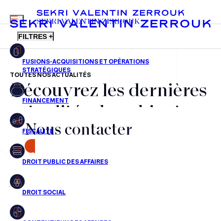
MENU
SEKRI VALENTIN ZERROUK
FILTRES +
TOUTES NOS ACTUALITÉS
Découvrez les dernières
FR
EN
Fusions-acquisitions et opérations stratégiques
actualités du cabinet,
Financement
Nous contacter
nos récompenses et nos
Fiscalité
transactions, jour après
CONTACT
Droit public des affaires
jour
Droit social
Contentieux des affaires
Aucun résultats pour cette recherche
Droit immobilier