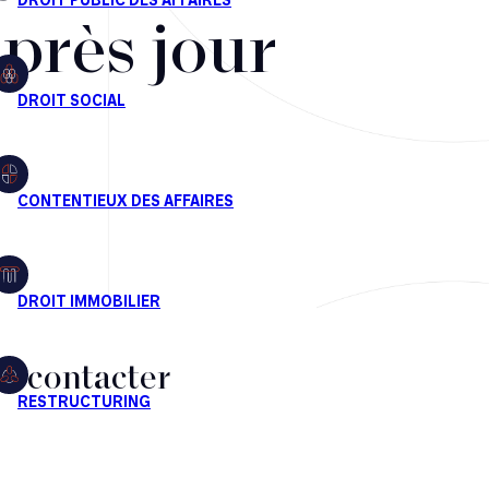
après jour
s contacter
CT