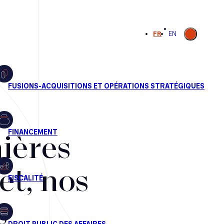
Ouvrir la
FR
EN
recherche
ières
et, nos
s