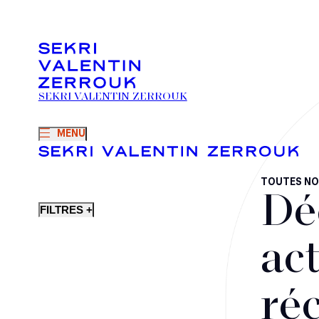
SEKRI VALENTIN ZERROUK
MENU
TOUTES NO
Dé
FILTRES +
act
ré
Fusions-acquisitions et opérations stratégiques