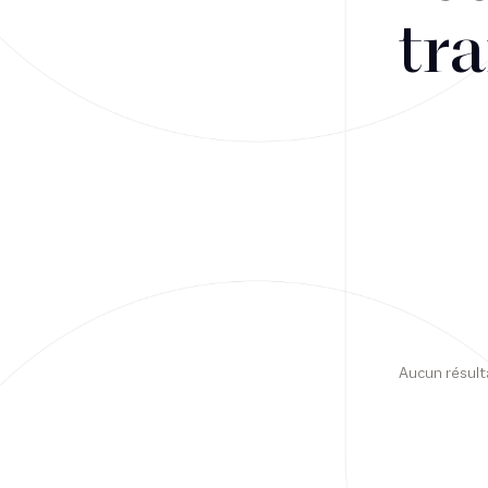
tra
Financement
Fiscalité
Droit public des affaires
Droit social
Contentieux des affaires
Droit immobilier
Restructuring
Aucun résult
Article
Cabinet
Presse