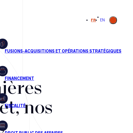
Ouvrir la
FR
EN
recherche
ières
et, nos
s