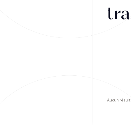
tra
Financement
Fiscalité
Droit public des affaires
Droit social
Contentieux des affaires
Droit immobilier
Restructuring
Aucun résult
Article
Cabinet
Presse