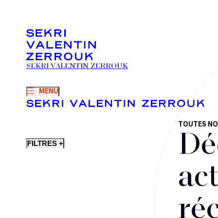
SEKRI VALENTIN ZERROUK
MENU
TOUTES NO
Dé
FILTRES +
act
ré
Fusions-acquisitions et opérations stratégiques