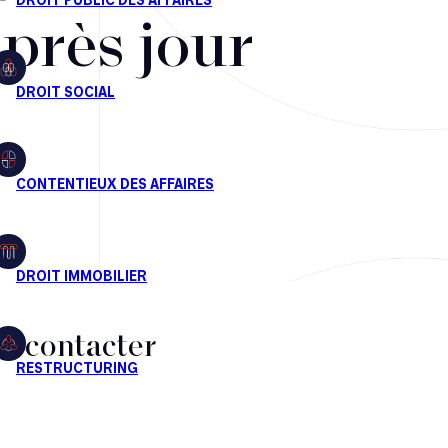
après jour
s contacter
CT